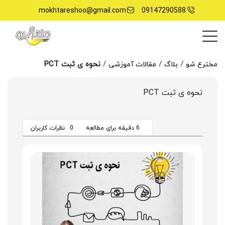
mokhtareshoo@gmail.com
09147290588
نحوه ی ثبت PCT
مخترع شو
بلاگ
مقالات آموزشی
نحوه ی ثبت PCT
6 دقیقه برای مطالعه
0
نظرات کاربران