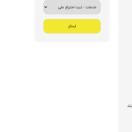
ارسال
ند